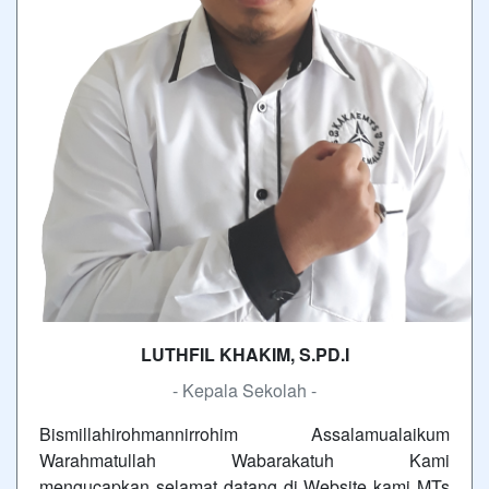
LUTHFIL KHAKIM, S.PD.I
- Kepala Sekolah -
Bismillahirohmannirrohim Assalamualaikum
Warahmatullah Wabarakatuh Kami
mengucapkan selamat datang di Website kami MTs