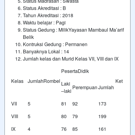
Status Madrasah : Swasta
Status Akreditasi : B
Tahun Akreditasi : 2018
Waktu belajar : Pagi
Status Gedung : MilikYayasan Mambaul Ma’arif
Belik
Kontruksi Gedung : Permanen
Banyaknya Lokal : 14
Jumlah kelas dan Murid Kelas VII, VIII dan IX
PesertaDidik
Kelas
JumlahRombel
Ket
Laki
Perempuan
Jumlah
–laki
VII
5
81
92
173
VIII
5
80
79
199
IX
4
76
85
161